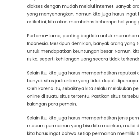
diakses dengan mudah melalui internet. Banyak o
yang menyenangkan, namun kita juga harus ingat ba
artikel ini, kita akan membahas beberapa hal yang pe
Pertama-tama, penting bagi kita untuk memahami b
Indonesia. Meskipun demikian, banyak orang yan
untuk mendapatkan keuntungan besar. Namun, kita
risiko, seperti kehilangan uang secara tidak terkend
Selain itu, kita juga harus memperhatikan reputasi 
banyak situs judi online yang tidak dapat diperc
Oleh karena itu, sebaiknya kita selalu melakukan p
online di suatu situs tertentu. Pastikan situs terseb
kalangan para pemain.
Selain itu, kita juga harus memperhatikan jenis per
macam permainan yang bisa kita mainkan, mulai dari
kita harus ingat bahwa setiap permainan memiliki t