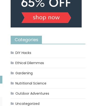
n
Categories
DIY Hacks
Ethical Dilemmas
Gardening
Nutritional Science
Outdoor Adventures
Uncategorized