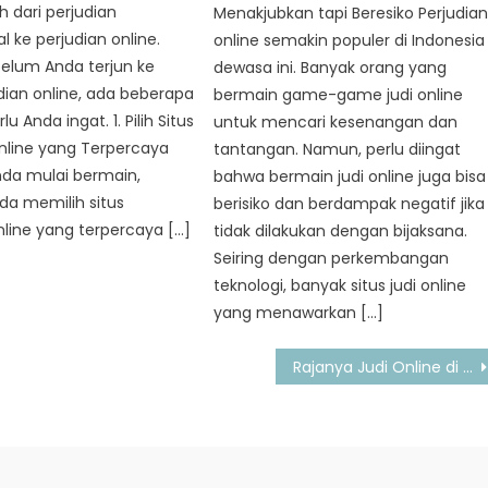
h dari perjudian
Menakjubkan tapi Beresiko Perjudia
l ke perjudian online.
online semakin populer di Indonesia
elum Anda terjun ke
dewasa ini. Banyak orang yang
dian online, ada beberapa
bermain game-game judi online
lu Anda ingat. 1. Pilih Situs
untuk mencari kesenangan dan
nline yang Terpercaya
tantangan. Namun, perlu diingat
da mulai bermain,
bahwa bermain judi online juga bisa
da memilih situs
berisiko dan berdampak negatif jika
nline yang terpercaya […]
tidak dilakukan dengan bijaksana.
Seiring dengan perkembangan
teknologi, banyak situs judi online
yang menawarkan […]
Rajanya Judi Online di Indonesia: Permainan Terpopuler dan Terpercaya