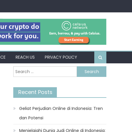
NCE
REACH US
PRIVACY POLICY
Search
for:
Recent Posts
Geliat Perjudian Online di Indonesia: Tren
dan Potensi
Menjelajahi Dunia Judi Online di Indonesia: