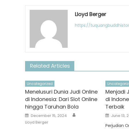
Lloyd Berger
https://tuquangbuddhistor
Related Articles
Uncategorized
Uncategoriz
Menelusuri Dunia Judi Online
Menjadi 
di Indonesia: Dari Slot Online
di Indone
hingga Taruhan Bola
Terbaik
Author
Posted
Posted
December 15, 2024
June 13, 
on
on
Lloyd Berger
Perjudian O