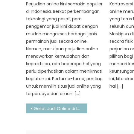
Perjudian online kini semakin populer
Kontroversi
di Indonesia. Berkat perkembangan
online meru
teknologi yang pesat, para
yang terus
penggemar judi kini dapat dengan
seluruh dun
mudah mengakses berbagai jenis
Meskipun di
permainan judi secara online.
secara fisi
Namun, meskipun perjudian online
perjudian o
menawarkan kemudahan dan
pilihan bag
kepraktisan, ada beberapa hal yang
mencari ke
perlu diperhatikan dalam menikmati
keuntungan 
kegiatan ini. Pertama-tama, penting
ini, kita 
untuk memilih situs judi online yang
hal […]
terpercaya dan aman. […]
Post
Geliat Judi Online di Indonesia: Fenomena Perjudian yang Menggugah
navigation