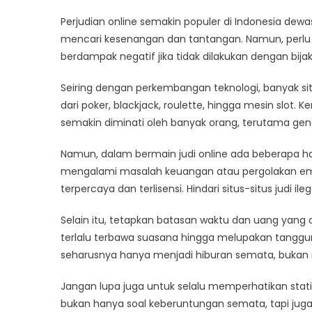
Perjudian online semakin populer di Indonesia dew
mencari kesenangan dan tantangan. Namun, perlu di
berdampak negatif jika tidak dilakukan dengan bija
Seiring dengan perkembangan teknologi, banyak si
dari poker, blackjack, roulette, hingga mesin slot
semakin diminati oleh banyak orang, terutama gen
Namun, dalam bermain judi online ada beberapa ha
mengalami masalah keuangan atau pergolakan emosi
terpercaya dan terlisensi. Hindari situs-situs judi i
Selain itu, tetapkan batasan waktu dan uang yang 
terlalu terbawa suasana hingga melupakan tanggung
seharusnya hanya menjadi hiburan semata, buka
Jangan lupa juga untuk selalu memperhatikan stat
bukan hanya soal keberuntungan semata, tapi juga