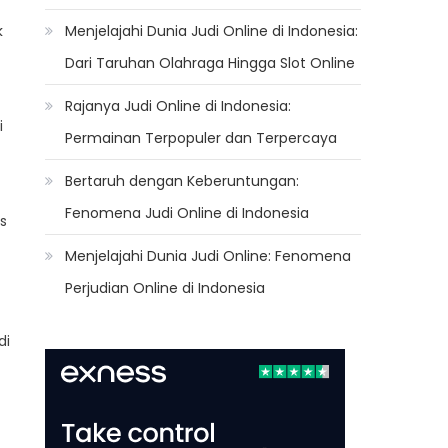
k
Menjelajahi Dunia Judi Online di Indonesia:
Dari Taruhan Olahraga Hingga Slot Online
Rajanya Judi Online di Indonesia:
i
Permainan Terpopuler dan Terpercaya
Bertaruh dengan Keberuntungan:
Fenomena Judi Online di Indonesia
s
Menjelajahi Dunia Judi Online: Fenomena
Perjudian Online di Indonesia
di