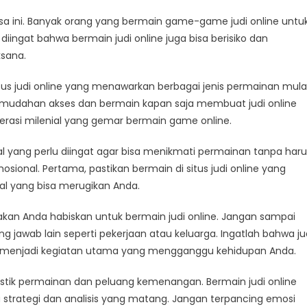
asa ini. Banyak orang yang bermain game-game judi online untu
ingat bahwa bermain judi online juga bisa berisiko dan
ksana.
tus judi online yang menawarkan berbagai jenis permainan mula
. Kemudahan akses dan bermain kapan saja membuat judi online
erasi milenial yang gemar bermain game online.
l yang perlu diingat agar bisa menikmati permainan tanpa haru
onal. Pertama, pastikan bermain di situs judi online yang
legal yang bisa merugikan Anda.
akan Anda habiskan untuk bermain judi online. Jangan sampai
 jawab lain seperti pekerjaan atau keluarga. Ingatlah bahwa ju
n menjadi kegiatan utama yang mengganggu kehidupan Anda.
istik permainan dan peluang kemenangan. Bermain judi online
 strategi dan analisis yang matang. Jangan terpancing emosi