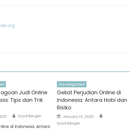
der.org
ed
Uncategorized
Jagoan Judi Online
Geliat Perjudian Online di
sia: Tips dan Trik
Indonesia: Antara Hobi dan
Risiko
Author
Author
Posted
Lloyd Berger
2025
January 14, 2025
on
Lloyd Berger
nline di Indonesia: Antara